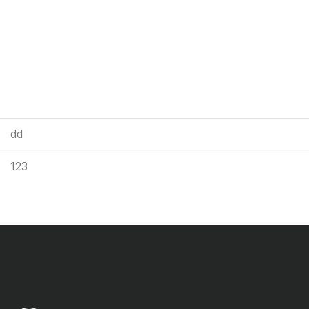
dd
123