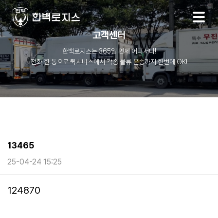
고객센터
한백로지스는 365일 언제 어디서나!
전화 한 통으로 퀵서비스에서 각종 물류 운송까지 한번에 OK!
13465
25-04-24 15:25
본문
124870