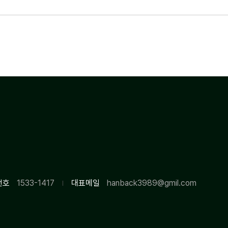
번호
1533-1417
대표메일
hanback3989@gmil.com